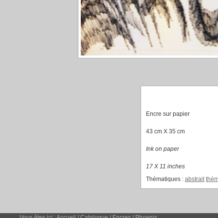
Encre sur papier
43 cm X 35 cm
Ink on paper
17 X 11 inches
Thématiques :
abstrait
thè
Vous êtes ici :
Accueil
/
Catalogue
/
Encres
/
Phoenix