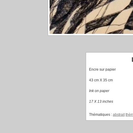
Encre sur papier
43 cm X 35 cm
Ink on paper
17 X 13 inches
Thématiques :
abstrait
thè