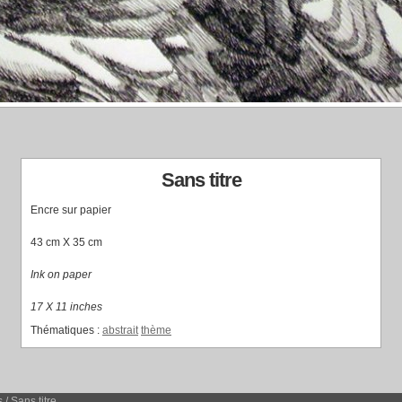
Sans titre
Encre sur papier
43 cm X 35 cm
Ink on paper
17 X 11 inches
Thématiques :
abstrait
thème
s
/
Sans titre