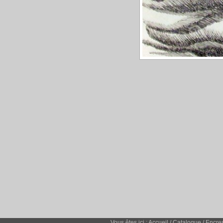
Vous êtes ici :
Accueil
/
Catalogue
/
Encre