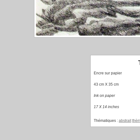
Encre sur papier
43 cm X 35 cm
Ink on paper
17 X 14 inches
Thématiques :
abstrait
thè