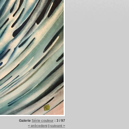
Galerie
Série couleur
:
3 / 97
< précedent
|
suivant >